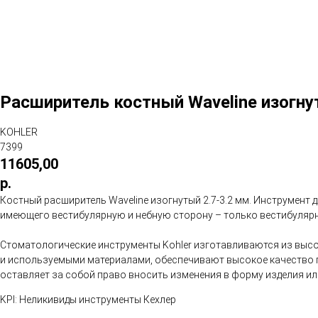
Расширитель костный Waveline изогну
KOHLER
7399
11605,00
р.
Костный расширитель Waveline изогнутый 2.7-3.2 мм. Инструмент
имеющего вестибулярную и небную сторону – только вестибулярн
Стоматологические инструменты Kohler изготавливаются из выс
и используемыми материалами, обеспечивают высокое качество п
оставляет за собой право вносить изменения в форму изделия и
KPI: Неликивиды инструменты Кехлер