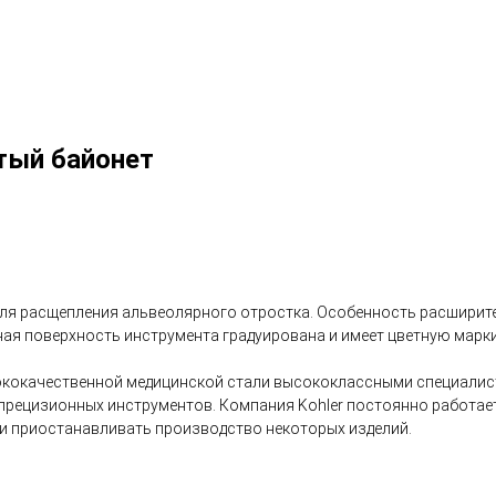
тый байонет
 для расщепления альвеолярного отростка. Особенность расширит
ая поверхность инструмента градуирована и имеет цветную марки
ококачественной медицинской стали высококлассными специалис
рецизионных инструментов. Компания Kohler постоянно работает
ли приостанавливать производство некоторых изделий.