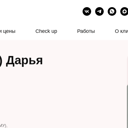
и цены
Check up
Работы
О кл
) Дарья
МУ),