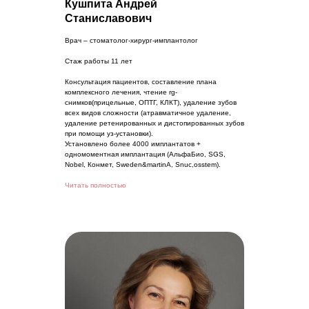
Кушпита Андрей
Станиславович
Врач – стоматолог-хирург-имплантолог
Стаж работы 11 лет
Консультация пациентов, составление плана
комплексного лечения, чтение rg-
снимков(прицельные, ОПТГ, КЛКТ), удаление зубов
всех видов сложности (атравматичное удаление,
удаление ретенированных и дистопированных зубов
при помощи уз-установки).
Установлено более 4000 имплантатов +
одномоментная имплантация (АльфаБио, SGS,
Nobel, Конмет, Sweden&martinA, Snuc,osstem).
Читать полностью