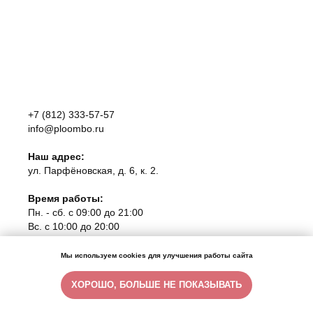
+7 (812) 333-57-57
info@ploombo.ru
Наш адрес:
ул. Парфёновская, д. 6, к. 2.
Время работы:
Пн. - сб. с 09:00 до 21:00
Вс. с 10:00 до 20:00
Клиника экспертной стоматологии «Плоомбо»
Мы используем cookies для улучшения работы сайта
ООО "РЕДДЕНТАЛЬНОСТЬ"
ИНН 7838125032/КПП 783801001
ХОРОШО, БОЛЬШЕ НЕ ПОКАЗЫВАТЬ
ОГРН 1247800080714