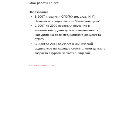
Стаж работы 16 лет
Образование:
В 2007 г. окончил СПбГМУ им. акад. И. П.
Павлова по специальности “Лечебное дело”
С 2007 по 2009 проходил обучение в
клинической ординатуре по специальности
“хирургия” на базе медицинского факультета
СПбГУ
С 2009 по 2011 обучался в клинической
ординатуре на кафедре стоматологии детского
возраста с курсом челюстно-лицевой...
Читать полностью