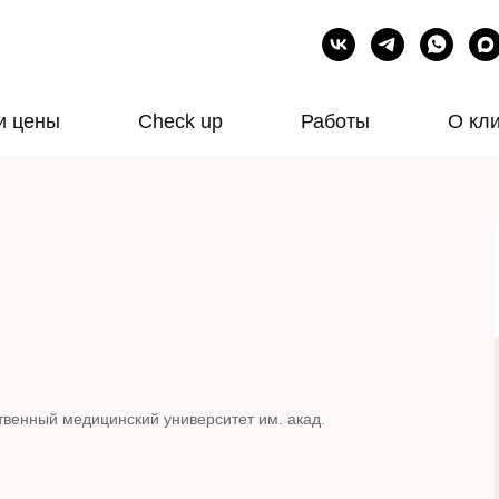
и цены
Check up
Работы
О кл
твенный медицинский университет им. акад.