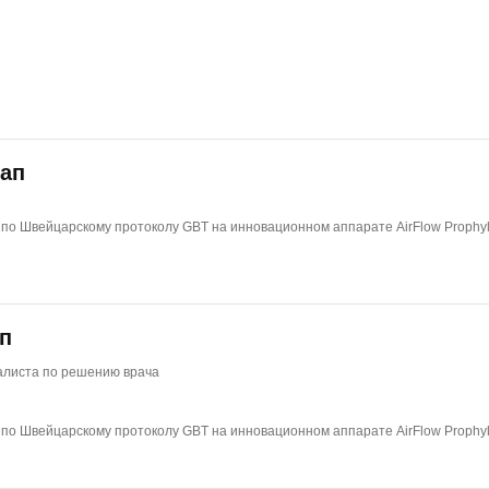
кап
по Швейцарскому протоколу GBT на инновационном аппарате AirFlow Prophyl
п
иалиста по решению врача
по Швейцарскому протоколу GBT на инновационном аппарате AirFlow Prophyl