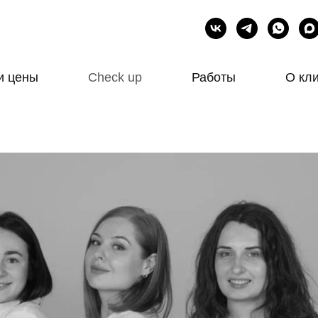
и цены
Check up
Работы
О кл