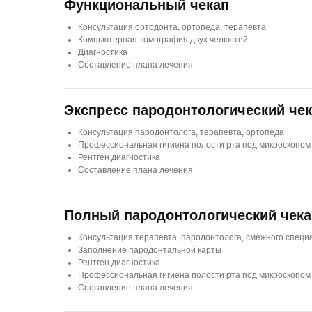
Функциональный чекап
Консультация ортодонта, ортопеда, терапевта
Компьютерная томография двух челюстей
Диагностика
Составление плана лечения
Экспресс пародонтологический че
Консультация пародонтолога, терапевта, ортопеда
Профессиональная гигиена полости рта под микроскопом 
Рентген диагностика
Составление плана лечения
Полный пародонтологический чека
Консультация терапевта, пародонтолога, смежного спец
Заполнение пародонтальной карты
Рентген диагностика
Профессиональная гигиена полости рта под микроскопом 
Составление плана лечения