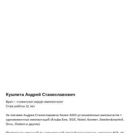
Кушпита Андрей Станиславович
Врач – стоматолог-хирург-имплантолог
Стаж работы 11 лет
За плечами Андрея Станиславовича более 4000 установленных имплантатов +
одномоментных имплантаций (Альфа Био, SGS, Nobel, Конмет, Sweden&martinA,
Snuc, Osstem и другие).
Проведение операций по направленной костной регенерации, методика B2S, idr.