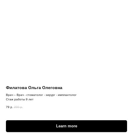
Филатова Ольга Олеговна
Врач – Врач - стоматолог - хирург - имплантолог
Стаж работы 9 лет
79
р.
200
р.
Learn more