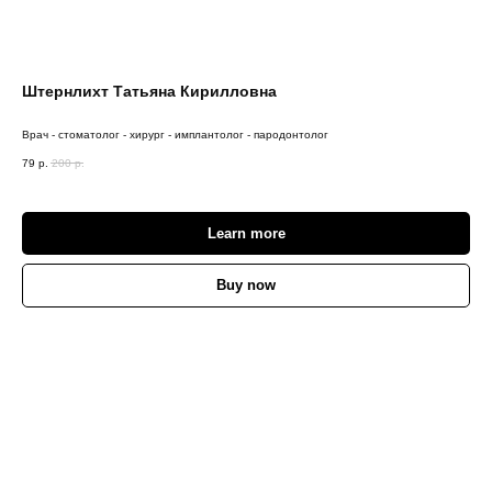
Штернлихт Татьяна Кирилловна
Врач - стоматолог - хирург - имплантолог - пародонтолог
79
р.
200
р.
Learn more
Buy now