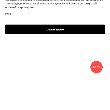
Реконструкция мягких тканей и удаление зубов любой сложности. Открытый/
закрытый синус-лифтинг.
108
р.
Learn more
NEW